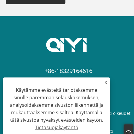
+86-18329164616
X
sean@qiyiclothing.com
Käytämme evästeitä tarjotaksemme
sinulle paremman selauskokemuksen,
analysoidaksemme sivuston liikennettä ja
mukauttaaksemme sisältöä. Käyttämällä
Copyright © 2024 Ningbo QIYI Clothing Co., Ltd. Kaikki oikeudet
tätä sivustoa hyväksyt evästeiden käytön.
pidätetään.
Tietosuojakäytäntö
Links
Sitemap
RSS
XML
Tietosuojakäytäntö