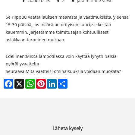
●
2024-10-16
●
2
●
Jätä minulle viesti
Se riippuu vaatetilauksen määrästä ja vaatimuksista, yleensä
15-30 päivää, jos määrä on erityisen suuri, se kestää
kauemmin. Järjestämme toimitusajan kohtuullisesti
asiakkaan tarpeiden mukaan.
Edellinen:
Missä lämpötilassa voin käyttää lyhythihaisia ​​
pyöräilyvaatteita
Seuraava:
Mitä vaatteisi ominaisuuksia voidaan muokata?
Facebook
X
WhatsApp
Pinterest
LinkedIn
Share
Lähetä kysely