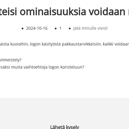
teisi ominaisuuksia voidaa
●
2024-10-16
●
1
●
Jätä minulle viesti
ista kuvioihin, logon käsityöstä pakkaustarvikkeisiin, kaikki void
viimeistely?
säksi muita vaihtoehtoja logon koristeluun?
Lähetä kysely