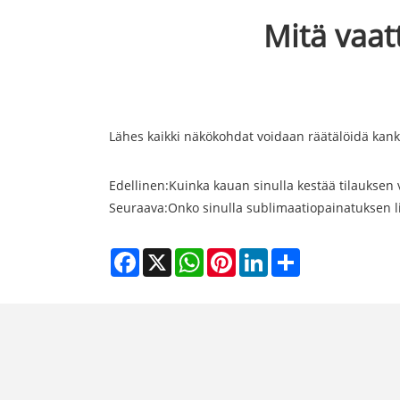
Mitä vaat
Lähes kaikki näkökohdat voidaan räätälöidä kanka
Edellinen:
Kuinka kauan sinulla kestää tilauksen 
Seuraava:
Onko sinulla sublimaatiopainatuksen li
Facebook
X
WhatsApp
Pinterest
LinkedIn
Share