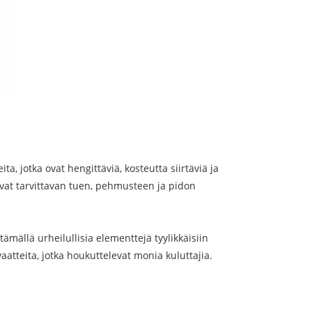
a, jotka ovat hengittäviä, kosteutta siirtäviä ja
oavat tarvittavan tuen, pehmusteen ja pidon
ämällä urheilullisia elementtejä tyylikkäisiin
aatteita, jotka houkuttelevat monia kuluttajia.