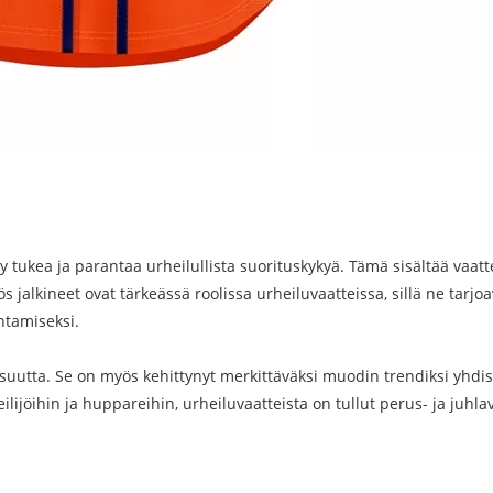
ukea ja parantaa urheilullista suorituskykyä. Tämä sisältää vaatteit
s jalkineet ovat tärkeässä roolissa urheiluvaatteissa, sillä ne tarj
ntamiseksi.
suutta. Se on myös kehittynyt merkittäväksi muodin trendiksi yhdist
lijöihin ja huppareihin, urheiluvaatteista on tullut perus- ja juhlav