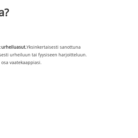
a?
:
urheiluasut.
Yksinkertaisesti sanottuna
isesti urheiluun tai fyysiseen harjoitteluun.
n osa vaatekaappiasi.