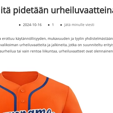
itä pidetään urheiluvaattein
●
2024-10-16
●
1
●
Jätä minulle viesti
ia erottuu käytännöllisyyden, mukavuuden ja tyylin yhdistelmästään
 valikoiman urheiluvaatteita ja jalkineita, jotka on suunniteltu erity
lpaurheilua tai vain rentoa liikuntaa, urheiluvaatteet ovat olennaine