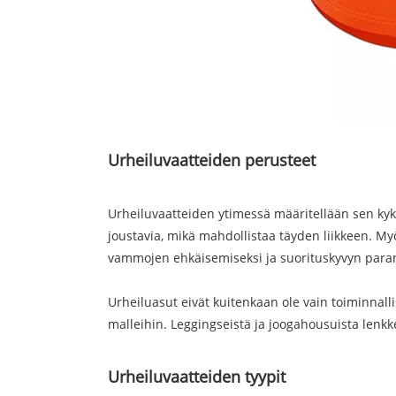
Urheiluvaatteiden perusteet
Urheiluvaatteiden ytimessä määritellään sen kyky t
joustavia, mikä mahdollistaa täyden liikkeen. Myö
vammojen ehkäisemiseksi ja suorituskyvyn para
Urheiluasut eivät kuitenkaan ole vain toiminnalli
malleihin. Leggingseistä ja joogahousuista lenkkei
Urheiluvaatteiden tyypit