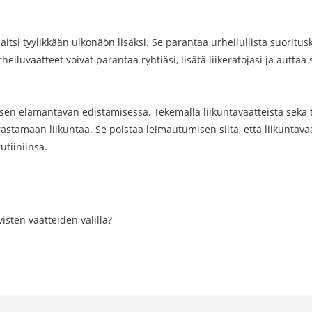
paitsi tyylikkään ulkonäön lisäksi. Se parantaa urheilullista suoritu
iluvaatteet voivat parantaa ryhtiäsi, lisätä liikeratojasi ja autta
ivisen elämäntavan edistämisessä. Tekemällä liikuntavaatteista sekä 
stamaan liikuntaa. Se poistaa leimautumisen siitä, että liikuntavaa
utiiniinsa.
isten vaatteiden välillä?