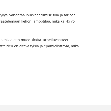
skykyä, vähentää loukkaantumisriskiä ja tarjoaa
a säätelemään kehon lämpötilaa, mikä kaikki voi
toimivia että muodikkaita, urheiluvaatteet
tteiden on oltava tylsiä ja epämiellyttäviä, mikä