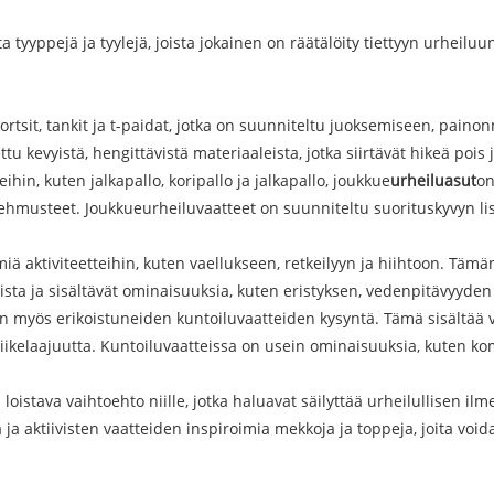
ta tyyppejä ja tyylejä, joista jokainen on räätälöity tiettyyn urheilu
ortsit, tankit ja t-paidat, jotka on suunniteltu juoksemiseen, pain
tu kevyistä, hengittävistä materiaaleista, jotka siirtävät hikeä pois 
ihin, kuten jalkapallo, koripallo ja jalkapallo, joukkue
urheiluasut
on
a pehmusteet. Joukkueurheiluvaatteet on suunniteltu suorituskyvyn 
miä aktiviteetteihin, kuten vaellukseen, retkeilyyn ja hiihtoon. Täm
leista ja sisältävät ominaisuuksia, kuten eristyksen, vedenpitävyyden
n myös erikoistuneiden kuntoiluvaatteiden kysyntä. Tämä sisältää v
 liikelaajuutta. Kuntoiluvaatteissa on usein ominaisuuksia, kuten k
loistava vaihtoehto niille, jotka haluavat säilyttää urheilullisen i
 ja aktiivisten vaatteiden inspiroimia mekkoja ja toppeja, joita void