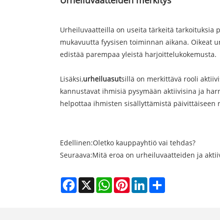
Urheiluvaatteilla on useita tärkeitä tarkoituksia 
mukavuutta fyysisen toiminnan aikana. Oikeat urhe
edistää parempaa yleistä harjoittelukokemusta.
Lisäksi,
urheiluasut
sillä on merkittävä rooli akti
kannustavat ihmisiä pysymään aktiivisina ja harra
helpottaa ihmisten sisällyttämistä päivittäiseen r
Edellinen:
Oletko kauppayhtiö vai tehdas?
Seuraava:
Mitä eroa on urheiluvaatteiden ja aktiiv
Facebook
X
WhatsApp
Pinterest
LinkedIn
Share