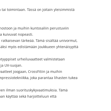
un tai toimintaan. Tässä on joitain yleisimmistä
onnostoon ja muihin kuntosaliin perustuviin
ja kuivuvat nopeasti.
 ratkaisevan tärkeää. Tämä sisältää univormut,
lisäksi myös edistämään joukkueen yhtenäisyyttä
äntyyppiset urheiluvaatteet valmistetaan
 ja UV-suojan.
aatteet joogaan, CrossFitiin ja muihin
ompressiotekniikka, joka parantaa lihasten tukea
lmeen ilman suorituskykyvaatimuksia. Tämä
aan käyttää sekä harjoitteluun että