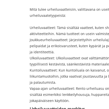
Mitä tulee urheiluvaatteisiin, valittavana on usei
urheiluvaatetyypeistä:
Urheiluvaatteet: Tämä sisältää vaatteet, kuten sh
aktiviteetteihin. Nämä tuotteet on usein valmistet
Joukkueurheiluvaatteet: Järjestettyihin urheilulaje
pelipaidat ja erikoisvarusteet, kuten kypärät j
ja identiteettiä.
Ulkoiluvaatteet: Ulkoiluvaatteet ovat välttämättö
tyypillisesti kestävistä, säänkestävistä materiaa
Kuntoiluvaatteet: Kun kuntoiluala on kasvanut, o
liikuntamuotoihin, jotka vaativat joustavuutta ja
ja palautumista.
Vapaa-ajan urheiluvaatteet: Rento urheiluasu on 
sisältää esimerkiksi lenkkeilyhousuja, huppareita
jokapäiväiseen käyttöön.
Urheiluvaatteiden merkitys