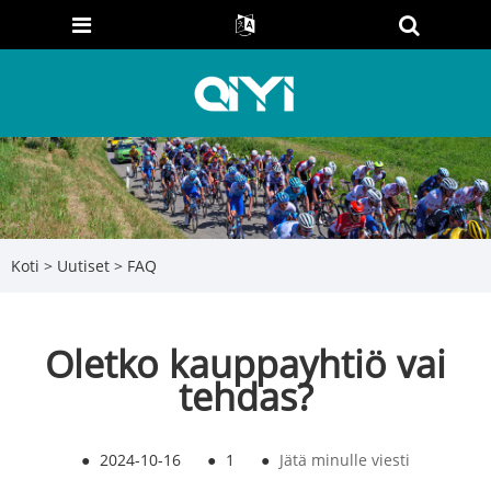
Koti
>
Uutiset
>
FAQ
Oletko kauppayhtiö vai
tehdas?
●
2024-10-16
●
1
●
Jätä minulle viesti