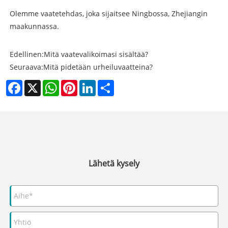
Olemme vaatetehdas, joka sijaitsee Ningbossa, Zhejiangin
maakunnassa.
Edellinen:
Mitä vaatevalikoimasi sisältää?
Seuraava:
Mitä pidetään urheiluvaatteina?
Facebook
X
WhatsApp
Pinterest
LinkedIn
Share
Lähetä kysely