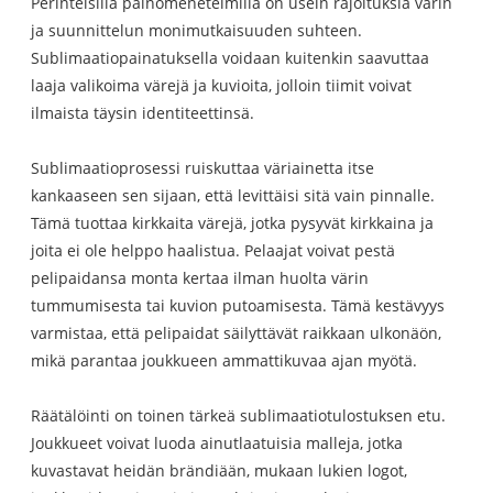
Perinteisillä painomenetelmillä on usein rajoituksia värin
ja suunnittelun monimutkaisuuden suhteen.
Sublimaatiopainatuksella voidaan kuitenkin saavuttaa
laaja valikoima värejä ja kuvioita, jolloin tiimit voivat
ilmaista täysin identiteettinsä.
Sublimaatioprosessi ruiskuttaa väriainetta itse
kankaaseen sen sijaan, että levittäisi sitä vain pinnalle.
Tämä tuottaa kirkkaita värejä, jotka pysyvät kirkkaina ja
joita ei ole helppo haalistua. Pelaajat voivat pestä
pelipaidansa monta kertaa ilman huolta värin
tummumisesta tai kuvion putoamisesta. Tämä kestävyys
varmistaa, että pelipaidat säilyttävät raikkaan ulkonäön,
mikä parantaa joukkueen ammattikuvaa ajan myötä.
Räätälöinti on toinen tärkeä sublimaatiotulostuksen etu.
Joukkueet voivat luoda ainutlaatuisia malleja, jotka
kuvastavat heidän brändiään, mukaan lukien logot,