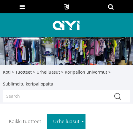
Koti
>
Tuotteet
>
Urheiluasut
>
Koripallon univormut
>
Sublimoitu koripallopaita
Kaikki tuotteet
Urheiluasut