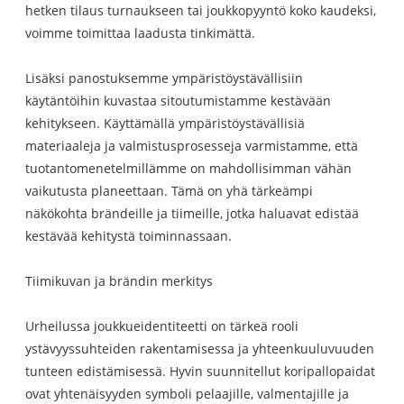
hetken tilaus turnaukseen tai joukkopyyntö koko kaudeksi,
voimme toimittaa laadusta tinkimättä.
Lisäksi panostuksemme ympäristöystävällisiin
käytäntöihin kuvastaa sitoutumistamme kestävään
kehitykseen. Käyttämällä ympäristöystävällisiä
materiaaleja ja valmistusprosesseja varmistamme, että
tuotantomenetelmillämme on mahdollisimman vähän
vaikutusta planeettaan. Tämä on yhä tärkeämpi
näkökohta brändeille ja tiimeille, jotka haluavat edistää
kestävää kehitystä toiminnassaan.
Tiimikuvan ja brändin merkitys
Urheilussa joukkueidentiteetti on tärkeä rooli
ystävyyssuhteiden rakentamisessa ja yhteenkuuluvuuden
tunteen edistämisessä. Hyvin suunnitellut koripallopaidat
ovat yhtenäisyyden symboli pelaajille, valmentajille ja