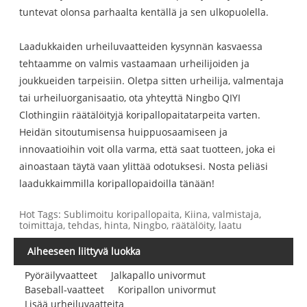
tuntevat olonsa parhaalta kentällä ja sen ulkopuolella.
Laadukkaiden urheiluvaatteiden kysynnän kasvaessa
tehtaamme on valmis vastaamaan urheilijoiden ja
joukkueiden tarpeisiin. Oletpa sitten urheilija, valmentaja
tai urheiluorganisaatio, ota yhteyttä Ningbo QIYI
Clothingiin räätälöityjä koripallopaitatarpeita varten.
Heidän sitoutumisensa huippuosaamiseen ja
innovaatioihin voit olla varma, että saat tuotteen, joka ei
ainoastaan ​​täytä vaan ylittää odotuksesi. Nosta peliäsi
laadukkaimmilla koripallopaidoilla tänään!
Hot Tags: Sublimoitu koripallopaita, Kiina, valmistaja,
toimittaja, tehdas, hinta, Ningbo, räätälöity, laatu
Aiheeseen liittyvä luokka
Pyöräilyvaatteet
Jalkapallo univormut
Baseball-vaatteet
Koripallon univormut
Lisää urheiluvaatteita