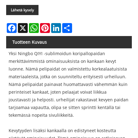
Lähetä kysely
Facebook
X
WhatsApp
Pinterest
LinkedIn
Share
Tuotteen Kuvaus
Yksi Ningbo QIYI -sublimoidun koripallopaidan
merkittävimmistä ominaisuuksista on kankaan kevyt
luonne. Nämä pelipaidat on valmistettu korkealaatuisista
materiaaleista, jotka on suunniteltu erityisesti urheiluun.
Nämä pelipaidat painavat huomattavasti vähemmän kuin
perinteiset kankaat, joten pelaajat voivat liikkua
joustavasti ja helposti. urheilijat rakastavat kevyen paidan
tarjoamaa vapautta, olipa se sitten sprintti kentällä tai
tekemässä nopeita sivuliikkeitä.
Kevytyyden lisäksi kankaalla on edistyneet kosteutta