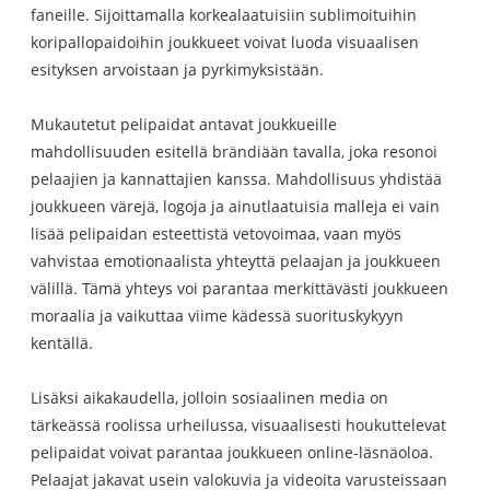
faneille. Sijoittamalla korkealaatuisiin sublimoituihin
koripallopaidoihin joukkueet voivat luoda visuaalisen
esityksen arvoistaan ​​ja pyrkimyksistään.
Mukautetut pelipaidat antavat joukkueille
mahdollisuuden esitellä brändiään tavalla, joka resonoi
pelaajien ja kannattajien kanssa. Mahdollisuus yhdistää
joukkueen värejä, logoja ja ainutlaatuisia malleja ei vain
lisää pelipaidan esteettistä vetovoimaa, vaan myös
vahvistaa emotionaalista yhteyttä pelaajan ja joukkueen
välillä. Tämä yhteys voi parantaa merkittävästi joukkueen
moraalia ja vaikuttaa viime kädessä suorituskykyyn
kentällä.
Lisäksi aikakaudella, jolloin sosiaalinen media on
tärkeässä roolissa urheilussa, visuaalisesti houkuttelevat
pelipaidat voivat parantaa joukkueen online-läsnäoloa.
Pelaajat jakavat usein valokuvia ja videoita varusteissaan