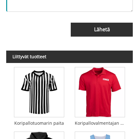
Lähetä
Liittyvät tuotteet
Koripallotuomarin paita
Koripallovalmentajan pikeepaita