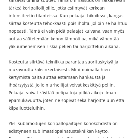
siirtävät ominaisuudet. Tämä ominaisuus on ratkaisevan
tärkeä koripalloilijoille, jotka esiintyvät korkean
intensiteetin tilanteissa. Kun pelaajat hikoilevat, kangas
siirtää kosteutta tehokkaasti pois iholta, jolloin se haihtuu
nopeasti. Tämä ei vain pidä pelaajat kuivana, vaan myös
auttaa säätelemään kehon lämpötilaa, mikä vähentää
ylikuumenemisen riskiä pelien tai harjoittelun aikana.
Kosteutta siirtävä tekniikka parantaa suorituskykyä ja
mukavuutta kaksinkertaisesti. Minimoimalla hien
kertymistä paita auttaa estämään hankausta ja
ihoärsytystä, jolloin urheilijat voivat keskittyä peliin.
Pelaajat voivat käyttää pelipaitoja pitkiä aikoja ilman
epämukavuutta, joten ne sopivat sekä harjoitteluun että
kilpailuotteluihin.
Yksi sublimoitujen koripallopaitojen kohokohdista on
edistyneen sublimaatiopainatustekniikan käyttö.