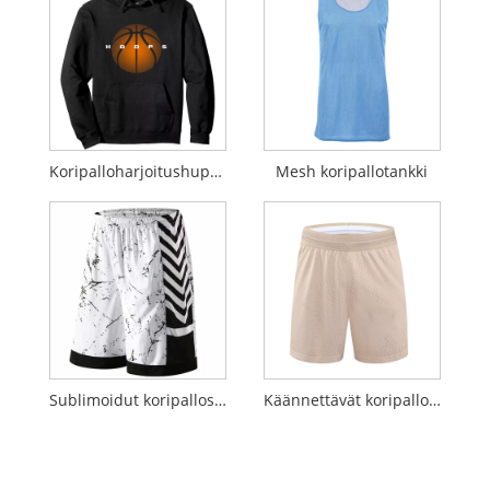
Koripalloharjoitushuppari
Mesh koripallotankki
Sublimoidut koripalloshortsit
Käännettävät koripalloshortsit