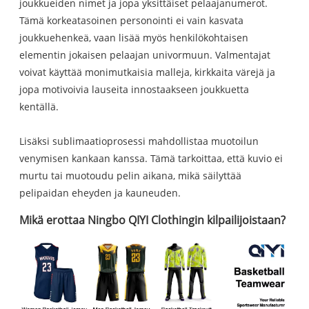
joukkueiden nimet ja jopa yksittäiset pelaajanumerot.
Tämä korkeatasoinen personointi ei vain kasvata
joukkuehenkeä, vaan lisää myös henkilökohtaisen
elementin jokaisen pelaajan univormuun. Valmentajat
voivat käyttää monimutkaisia ​​malleja, kirkkaita värejä ja
jopa motivoivia lauseita innostaakseen joukkuetta
kentällä.
Lisäksi sublimaatioprosessi mahdollistaa muotoilun
venymisen kankaan kanssa. Tämä tarkoittaa, että kuvio ei
murtu tai muotoudu pelin aikana, mikä säilyttää
pelipaidan eheyden ja kauneuden.
Mikä erottaa Ningbo QIYI Clothingin kilpailijoistaan?