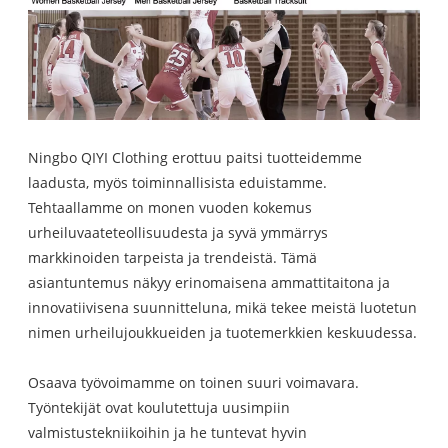
Ningbo QIYI Clothing erottuu paitsi tuotteidemme
laadusta, myös toiminnallisista eduistamme.
Tehtaallamme on monen vuoden kokemus
urheiluvaateteollisuudesta ja syvä ymmärrys
markkinoiden tarpeista ja trendeistä. Tämä
asiantuntemus näkyy erinomaisena ammattitaitona ja
innovatiivisena suunnitteluna, mikä tekee meistä luotetun
nimen urheilujoukkueiden ja tuotemerkkien keskuudessa.
Osaava työvoimamme on toinen suuri voimavara.
Työntekijät ovat koulutettuja uusimpiin
valmistustekniikoihin ja he tuntevat hyvin