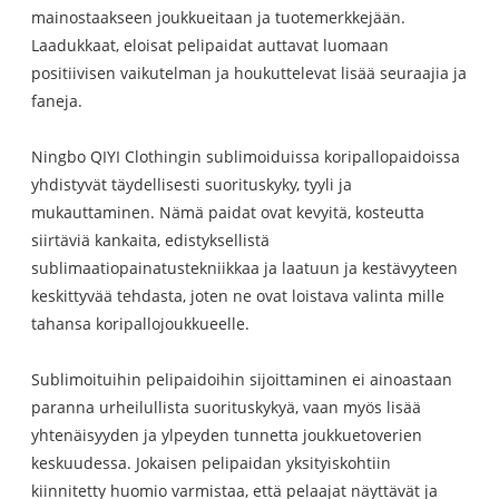
mainostaakseen joukkueitaan ja tuotemerkkejään.
Laadukkaat, eloisat pelipaidat auttavat luomaan
positiivisen vaikutelman ja houkuttelevat lisää seuraajia ja
faneja.
Ningbo QIYI Clothingin sublimoiduissa koripallopaidoissa
yhdistyvät täydellisesti suorituskyky, tyyli ja
mukauttaminen. Nämä paidat ovat kevyitä, kosteutta
siirtäviä kankaita, edistyksellistä
sublimaatiopainatustekniikkaa ja laatuun ja kestävyyteen
keskittyvää tehdasta, joten ne ovat loistava valinta mille
tahansa koripallojoukkueelle.
Sublimoituihin pelipaidoihin sijoittaminen ei ainoastaan ​​
paranna urheilullista suorituskykyä, vaan myös lisää
yhtenäisyyden ja ylpeyden tunnetta joukkuetoverien
keskuudessa. Jokaisen pelipaidan yksityiskohtiin
kiinnitetty huomio varmistaa, että pelaajat näyttävät ja