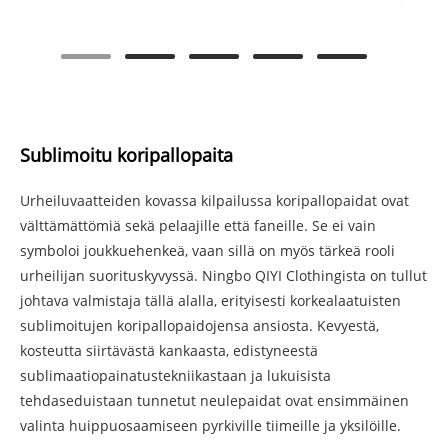
Sublimoitu koripallopaita
Urheiluvaatteiden kovassa kilpailussa koripallopaidat ovat
välttämättömiä sekä pelaajille että faneille. Se ei vain
symboloi joukkuehenkeä, vaan sillä on myös tärkeä rooli
urheilijan suorituskyvyssä. Ningbo QIYI Clothingista on tullut
johtava valmistaja tällä alalla, erityisesti korkealaatuisten
sublimoitujen koripallopaidojensa ansiosta. Kevyestä,
kosteutta siirtävästä kankaasta, edistyneestä
sublimaatiopainatustekniikastaan ​​ja lukuisista
tehdaseduistaan ​​tunnetut neulepaidat ovat ensimmäinen
valinta huippuosaamiseen pyrkiville tiimeille ja yksilöille.