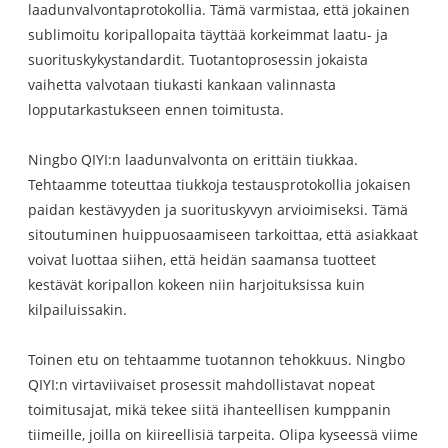
laadunvalvontaprotokollia. Tämä varmistaa, että jokainen
sublimoitu koripallopaita täyttää korkeimmat laatu- ja
suorituskykystandardit. Tuotantoprosessin jokaista
vaihetta valvotaan tiukasti kankaan valinnasta
lopputarkastukseen ennen toimitusta.
Ningbo QIYI:n laadunvalvonta on erittäin tiukkaa.
Tehtaamme toteuttaa tiukkoja testausprotokollia jokaisen
paidan kestävyyden ja suorituskyvyn arvioimiseksi. Tämä
sitoutuminen huippuosaamiseen tarkoittaa, että asiakkaat
voivat luottaa siihen, että heidän saamansa tuotteet
kestävät koripallon kokeen niin harjoituksissa kuin
kilpailuissakin.
Toinen etu on tehtaamme tuotannon tehokkuus. Ningbo
QIYI:n virtaviivaiset prosessit mahdollistavat nopeat
toimitusajat, mikä tekee siitä ihanteellisen kumppanin
tiimeille, joilla on kiireellisiä tarpeita. Olipa kyseessä viime