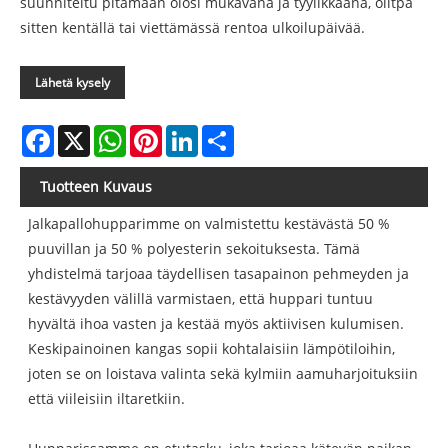
suunniteltu pitämään olosi mukavana ja tyylikkäänä, olitpa
sitten kentällä tai viettämässä rentoa ulkoilupäivää.
Lähetä kysely
Facebook
X
WhatsApp
Pinterest
LinkedIn
Share
Tuotteen Kuvaus
Jalkapallohupparimme on valmistettu kestävästä 50 %
puuvillan ja 50 % polyesterin sekoituksesta. Tämä
yhdistelmä tarjoaa täydellisen tasapainon pehmeyden ja
kestävyyden välillä varmistaen, että huppari tuntuu
hyvältä ihoa vasten ja kestää myös aktiivisen kulumisen.
Keskipainoinen kangas sopii kohtalaisiin lämpötiloihin,
joten se on loistava valinta sekä kylmiin aamuharjoituksiin
että viileisiin iltaretkiin.