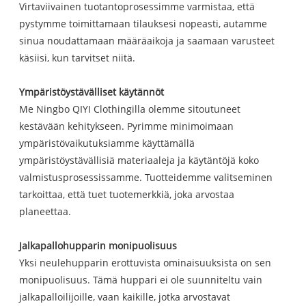
Virtaviivainen tuotantoprosessimme varmistaa, että
pystymme toimittamaan tilauksesi nopeasti, autamme
sinua noudattamaan määräaikoja ja saamaan varusteet
käsiisi, kun tarvitset niitä.
Ympäristöystävälliset käytännöt
Me Ningbo QIYI Clothingilla olemme sitoutuneet
kestävään kehitykseen. Pyrimme minimoimaan
ympäristövaikutuksiamme käyttämällä
ympäristöystävällisiä materiaaleja ja käytäntöjä koko
valmistusprosessissamme. Tuotteidemme valitseminen
tarkoittaa, että tuet tuotemerkkiä, joka arvostaa
planeettaa.
Jalkapallohupparin monipuolisuus
Yksi neulehupparin erottuvista ominaisuuksista on sen
monipuolisuus. Tämä huppari ei ole suunniteltu vain
jalkapalloilijoille, vaan kaikille, jotka arvostavat