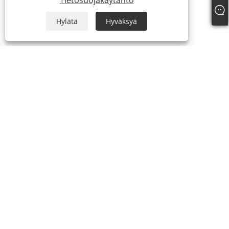
Tietosuojakäytäntö
Hylätä
Hyväksyä
+86-18329164616
sean@qiyiclothing.com
Copyright © 2024 Ningbo QIYI Clothing Co., Ltd. Kaikki oikeudet
pidätetään.