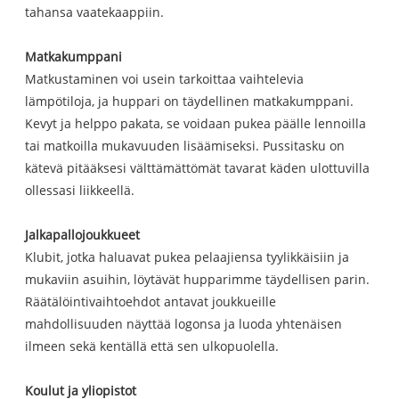
tahansa vaatekaappiin.
Matkakumppani
Matkustaminen voi usein tarkoittaa vaihtelevia
lämpötiloja, ja huppari on täydellinen matkakumppani.
Kevyt ja helppo pakata, se voidaan pukea päälle lennoilla
tai matkoilla mukavuuden lisäämiseksi. Pussitasku on
kätevä pitääksesi välttämättömät tavarat käden ulottuvilla
ollessasi liikkeellä.
Jalkapallojoukkueet
Klubit, jotka haluavat pukea pelaajiensa tyylikkäisiin ja
mukaviin asuihin, löytävät hupparimme täydellisen parin.
Räätälöintivaihtoehdot antavat joukkueille
mahdollisuuden näyttää logonsa ja luoda yhtenäisen
ilmeen sekä kentällä että sen ulkopuolella.
Koulut ja yliopistot