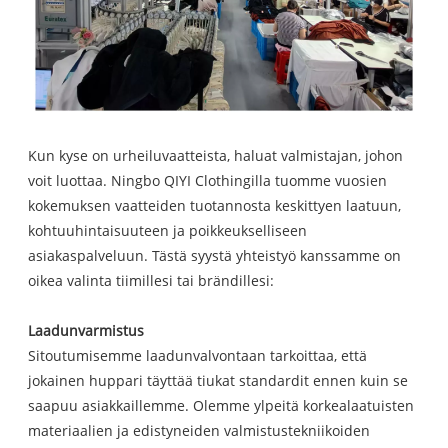
Kun kyse on urheiluvaatteista, haluat valmistajan, johon
voit luottaa. Ningbo QIYI Clothingilla tuomme vuosien
kokemuksen vaatteiden tuotannosta keskittyen laatuun,
kohtuuhintaisuuteen ja poikkeukselliseen
asiakaspalveluun. Tästä syystä yhteistyö kanssamme on
oikea valinta tiimillesi tai brändillesi:
Laadunvarmistus
Sitoutumisemme laadunvalvontaan tarkoittaa, että
jokainen huppari täyttää tiukat standardit ennen kuin se
saapuu asiakkaillemme. Olemme ylpeitä korkealaatuisten
materiaalien ja edistyneiden valmistustekniikoiden