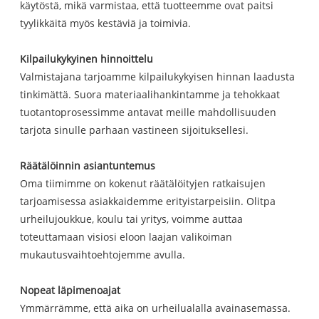
käytöstä, mikä varmistaa, että tuotteemme ovat paitsi
tyylikkäitä myös kestäviä ja toimivia.
Kilpailukykyinen hinnoittelu
Valmistajana tarjoamme kilpailukykyisen hinnan laadusta
tinkimättä. Suora materiaalihankintamme ja tehokkaat
tuotantoprosessimme antavat meille mahdollisuuden
tarjota sinulle parhaan vastineen sijoituksellesi.
Räätälöinnin asiantuntemus
Oma tiimimme on kokenut räätälöityjen ratkaisujen
tarjoamisessa asiakkaidemme erityistarpeisiin. Olitpa
urheilujoukkue, koulu tai yritys, voimme auttaa
toteuttamaan visiosi eloon laajan valikoiman
mukautusvaihtoehtojemme avulla.
Nopeat läpimenoajat
Ymmärrämme, että aika on urheilualalla avainasemassa.