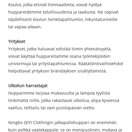
Koulut, jotka etsivät tiimivaatteita, voivat hyötyä
huppareidemme edullisuudesta ja laadusta. Ne sopivat
täydellisesti koulun henkitapahtumiin, liikuntatunneille
tai vapaa-aikaan.
Yritykset
Yritykset, jotka haluavat edistää tiimin yhtenäisyyttä,
voivat käyttää huppareitamme osana työntekijöiden
univormuja tai yritystapahtumissa. Räätälöintivaihtoehdot
helpottavat yrityksen brändäyksen sisällyttämistä.
Ulkoilun harrastajat
Hupparimme tarjoaa mukavuutta ja lämpöä tyylistä
tinkimättä niille, jotka rakastavat ulkoilua, olipa kyseessä
vaellus, telttailu tai vain puistopäivän vietto.
Ningbo QIYI Clothingin jalkapallohuppari on enemmän
kuin pelkkä vaatekappale; se on monipuolinen, mukava ja