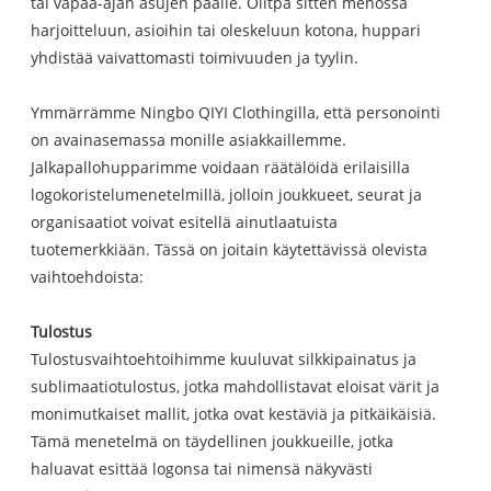
tai vapaa-ajan asujen päälle. Olitpa sitten menossa
harjoitteluun, asioihin tai oleskeluun kotona, huppari
yhdistää vaivattomasti toimivuuden ja tyylin.
Ymmärrämme Ningbo QIYI Clothingilla, että personointi
on avainasemassa monille asiakkaillemme.
Jalkapallohupparimme voidaan räätälöidä erilaisilla
logokoristelumenetelmillä, jolloin joukkueet, seurat ja
organisaatiot voivat esitellä ainutlaatuista
tuotemerkkiään. Tässä on joitain käytettävissä olevista
vaihtoehdoista:
Tulostus
Tulostusvaihtoehtoihimme kuuluvat silkkipainatus ja
sublimaatiotulostus, jotka mahdollistavat eloisat värit ja
monimutkaiset mallit, jotka ovat kestäviä ja pitkäikäisiä.
Tämä menetelmä on täydellinen joukkueille, jotka
haluavat esittää logonsa tai nimensä näkyvästi