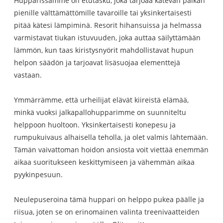
Hupparissamme on etutasku, joka tarjoaa kätevän paikan
pienille välttämättömille tavaroille tai yksinkertaisesti
pitää kätesi lämpiminä. Resorit hihansuissa ja helmassa
varmistavat tiukan istuvuuden, joka auttaa säilyttämään
lämmön, kun taas kiristysnyörit mahdollistavat hupun
helpon säädön ja tarjoavat lisäsuojaa elementtejä
vastaan.
Ymmärrämme, että urheilijat elävät kiireistä elämää,
minkä vuoksi jalkapallohupparimme on suunniteltu
helppoon huoltoon. Yksinkertaisesti konepesu ja
rumpukuivaus alhaisella teholla, ja olet valmis lähtemään.
Tämän vaivattoman hoidon ansiosta voit viettää enemmän
aikaa suoritukseen keskittymiseen ja vähemmän aikaa
pyykinpesuun.
Neulepuseroina tämä huppari on helppo pukea päälle ja
riisua, joten se on erinomainen valinta treenivaatteiden