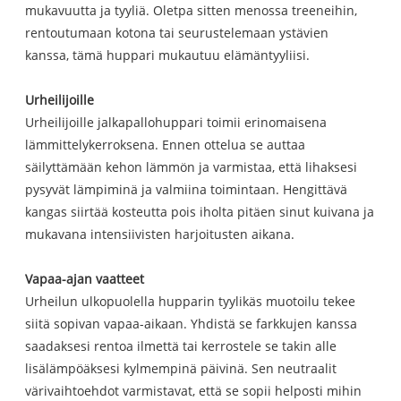
mukavuutta ja tyyliä. Oletpa sitten menossa treeneihin,
rentoutumaan kotona tai seurustelemaan ystävien
kanssa, tämä huppari mukautuu elämäntyyliisi.
Urheilijoille
Urheilijoille jalkapallohuppari toimii erinomaisena
lämmittelykerroksena. Ennen ottelua se auttaa
säilyttämään kehon lämmön ja varmistaa, että lihaksesi
pysyvät lämpiminä ja valmiina toimintaan. Hengittävä
kangas siirtää kosteutta pois iholta pitäen sinut kuivana ja
mukavana intensiivisten harjoitusten aikana.
Vapaa-ajan vaatteet
Urheilun ulkopuolella hupparin tyylikäs muotoilu tekee
siitä sopivan vapaa-aikaan. Yhdistä se farkkujen kanssa
saadaksesi rentoa ilmettä tai kerrostele se takin alle
lisälämpöäksesi kylmempinä päivinä. Sen neutraalit
värivaihtoehdot varmistavat, että se sopii helposti mihin