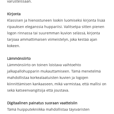
varusteissaan.
Kirjonta
Klassisen ja hienostuneen lookin luomiseksi kirjonta lisää
ripauksen eleganssia huppariisi. Valitsetpa sitten pienen
logon rinnassa tai suuremman kuvion selässä, kirjonta
tarjoaa ammattimaisen viimeistelyn, joka kestää ajan
kokeen.
Lämmönsiirto
Lämmönsiirto on toinen loistava vaihtoehto
jalkapallohupparin mukauttamiseen. Tämä menetelmä
mahdollistaa korkealaatuisten kuvien ja logojen
kiinnittämisen kankaaseen, mikä varmistaa, että mallisi on
sekä katseenvangitsija että joustava.
Digitaalinen painatus suoraan vaatteisiin
Tämä huipputekniikka mahdollistaa täysväristen