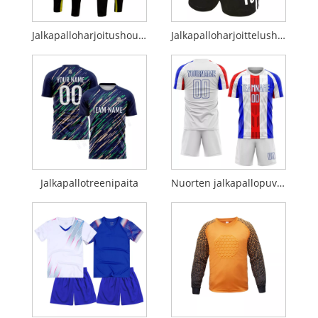
Jalkapalloharjoitushousut
Jalkapalloharjoittelushortsit
Jalkapallotreenipaita
Nuorten jalkapallopuvut