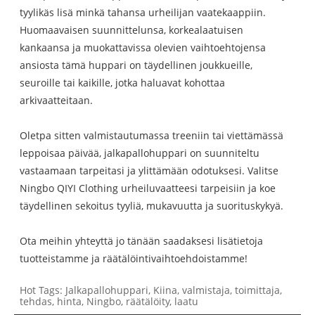
tyylikäs lisä minkä tahansa urheilijan vaatekaappiin.
Huomaavaisen suunnittelunsa, korkealaatuisen
kankaansa ja muokattavissa olevien vaihtoehtojensa
ansiosta tämä huppari on täydellinen joukkueille,
seuroille tai kaikille, jotka haluavat kohottaa
arkivaatteitaan.
Oletpa sitten valmistautumassa treeniin tai viettämässä
leppoisaa päivää, jalkapallohuppari on suunniteltu
vastaamaan tarpeitasi ja ylittämään odotuksesi. Valitse
Ningbo QIYI Clothing urheiluvaatteesi tarpeisiin ja koe
täydellinen sekoitus tyyliä, mukavuutta ja suorituskykyä.
Ota meihin yhteyttä jo tänään saadaksesi lisätietoja
tuotteistamme ja räätälöintivaihtoehdoistamme!
Hot Tags: Jalkapallohuppari, Kiina, valmistaja, toimittaja,
tehdas, hinta, Ningbo, räätälöity, laatu