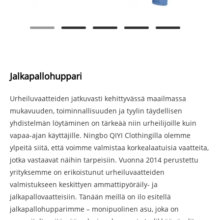
Jalkapallohuppari
Urheiluvaatteiden jatkuvasti kehittyvässä maailmassa
mukavuuden, toiminnallisuuden ja tyylin täydellisen
yhdistelmän löytäminen on tärkeää niin urheilijoille kuin
vapaa-ajan käyttäjille. Ningbo QIYI Clothingilla olemme
ylpeitä siitä, että voimme valmistaa korkealaatuisia vaatteita,
jotka vastaavat näihin tarpeisiin. Vuonna 2014 perustettu
yrityksemme on erikoistunut urheiluvaatteiden
valmistukseen keskittyen ammattipyöräily- ja
jalkapallovaatteisiin. Tänään meillä on ilo esitellä
jalkapallohupparimme – monipuolinen asu, joka on