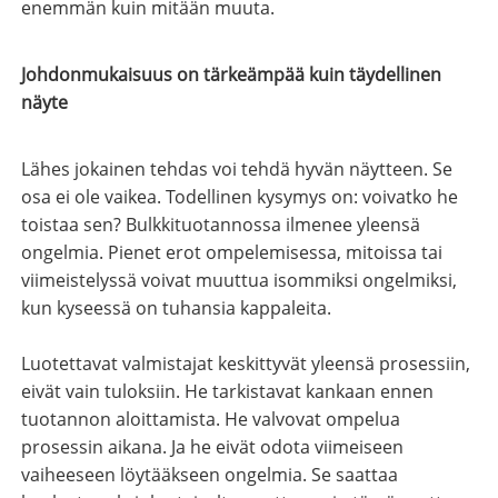
enemmän kuin mitään muuta.
Johdonmukaisuus on tärkeämpää kuin täydellinen
näyte
Lähes jokainen tehdas voi tehdä hyvän näytteen. Se
osa ei ole vaikea. Todellinen kysymys on: voivatko he
toistaa sen? Bulkkituotannossa ilmenee yleensä
ongelmia. Pienet erot ompelemisessa, mitoissa tai
viimeistelyssä voivat muuttua isommiksi ongelmiksi,
kun kyseessä on tuhansia kappaleita.
Luotettavat valmistajat keskittyvät yleensä prosessiin,
eivät vain tuloksiin. He tarkistavat kankaan ennen
tuotannon aloittamista. He valvovat ompelua
prosessin aikana. Ja he eivät odota viimeiseen
vaiheeseen löytääkseen ongelmia. Se saattaa