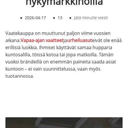
nykymarkkinoilla
●
2026-04-17
●
13
●
Jätä minulle viesti
Vaatekauppa on muuttunut paljon viime vuosien
aikana.
Vapaa-ajan vaatteet
ja
urheiluasut
eivät ole enää
erillisiä luokkia. Ihmiset käyttävät samaa hupparia
kuntosalilla, töissä kotoa tai jopa matkoilla. Tämän
vuoksi brändeillä on enemmän paineita saada asiat
kuntoon – ei vain suunnittelussa, vaan myös
tuotannossa.