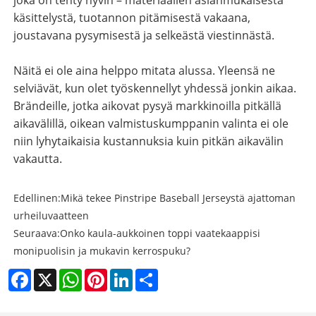
joka on tehty hyvin – materiaalien asianmukaisesta
käsittelystä, tuotannon pitämisestä vakaana,
joustavana pysymisestä ja selkeästä viestinnästä.
Näitä ei ole aina helppo mitata alussa. Yleensä ne
selviävät, kun olet työskennellyt yhdessä jonkin aikaa.
Brändeille, jotka aikovat pysyä markkinoilla pitkällä
aikavälillä, oikean valmistuskumppanin valinta ei ole
niin lyhytaikaisia ​​kustannuksia kuin pitkän aikavälin
vakautta.
Edellinen:
Mikä tekee Pinstripe Baseball Jerseystä ajattoman
urheiluvaatteen
Seuraava:
Onko kaula-aukkoinen toppi vaatekaappisi
monipuolisin ja mukavin kerrospuku?
Facebook
X
WhatsApp
Pinterest
LinkedIn
Share