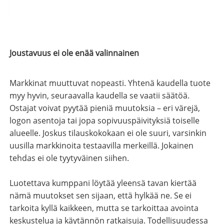
Joustavuus ei ole enää valinnainen
Markkinat muuttuvat nopeasti. Yhtenä kaudella tuote
myy hyvin, seuraavalla kaudella se vaatii säätöä.
Ostajat voivat pyytää pieniä muutoksia – eri värejä,
logon asentoja tai jopa sopivuuspäivityksiä toiselle
alueelle. Joskus tilauskokokaan ei ole suuri, varsinkin
uusilla markkinoita testaavilla merkeillä. Jokainen
tehdas ei ole tyytyväinen siihen.
Luotettava kumppani löytää yleensä tavan kiertää
nämä muutokset sen sijaan, että hylkää ne. Se ei
tarkoita kyllä ​​kaikkeen, mutta se tarkoittaa avointa
keskustelua ja käytännön ratkaisuja. Todellisuudessa