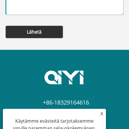
Lähetä
+86-18329164616
X
sean@qiyiclothing.com
Käytämme evästeitä tarjotaksemme
sinulle paremman selauskokemuksen,