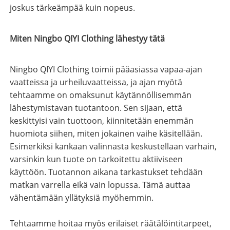
joskus tärkeämpää kuin nopeus.
Miten Ningbo QIYI Clothing lähestyy tätä
Ningbo QIYI Clothing toimii pääasiassa vapaa-ajan
vaatteissa ja urheiluvaatteissa, ja ajan myötä
tehtaamme on omaksunut käytännöllisemmän
lähestymistavan tuotantoon. Sen sijaan, että
keskittyisi vain tuottoon, kiinnitetään enemmän
huomiota siihen, miten jokainen vaihe käsitellään.
Esimerkiksi kankaan valinnasta keskustellaan varhain,
varsinkin kun tuote on tarkoitettu aktiiviseen
käyttöön. Tuotannon aikana tarkastukset tehdään
matkan varrella eikä vain lopussa. Tämä auttaa
vähentämään yllätyksiä myöhemmin.
Tehtaamme hoitaa myös erilaiset räätälöintitarpeet,