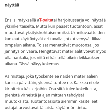
näyttää
Ensi silmäyksellä a
T-paita
tai harjoitussarja voi näyttää
yksinkertaiselta. Mutta kun pääset tuotantoon, asiat
muuttuvat yksityiskohtaisemmiksi. Urheiluvaatteiden
kankaat käyttäytyvät eri tavalla. Jotkut venyvät liikaa
ompelun aikana. Toiset menettävät muotonsa, jos
jännitys on väärä. Hengittävät materiaalit voivat myös
olla hankalia, jos niitä ei käsitellä oikein leikkauksen
aikana. Tässä näkyy kokemus.
Valmistaja, joka työskentelee näiden materiaalien
kanssa päivittäin, yleensä tuntee ne. Kaikkea ei ole
kirjoitettu käsikirjoihin. Osa siitä tulee kokeiluista,
pienistä virheistä ja ajan mittaan tehdyistä
muutoksista. Tuotantoasioita aiemmin käsitelleet
ostajat arvostavat tällaista käytännön tietoa