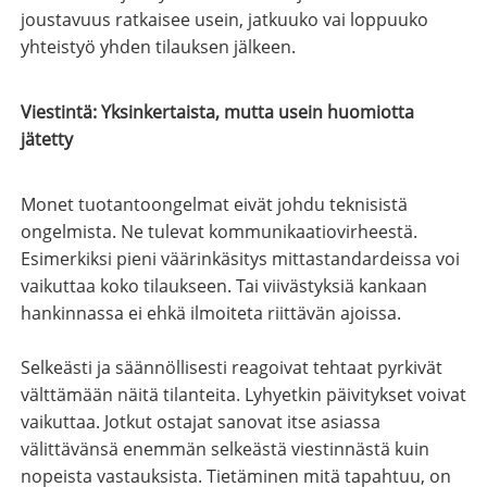
joustavuus ratkaisee usein, jatkuuko vai loppuuko
yhteistyö yhden tilauksen jälkeen.
Viestintä: Yksinkertaista, mutta usein huomiotta
jätetty
Monet tuotantoongelmat eivät johdu teknisistä
ongelmista. Ne tulevat kommunikaatiovirheestä.
Esimerkiksi pieni väärinkäsitys mittastandardeissa voi
vaikuttaa koko tilaukseen. Tai viivästyksiä kankaan
hankinnassa ei ehkä ilmoiteta riittävän ajoissa.
Selkeästi ja säännöllisesti reagoivat tehtaat pyrkivät
välttämään näitä tilanteita. Lyhyetkin päivitykset voivat
vaikuttaa. Jotkut ostajat sanovat itse asiassa
välittävänsä enemmän selkeästä viestinnästä kuin
nopeista vastauksista. Tietäminen mitä tapahtuu, on