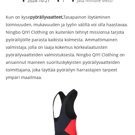
●
2024-10-21
●
1
●
Jätä minulle viesti
Kun on kyse
pyöräilyvaatteet,
Tasapainon löytäminen
toimivuuden, mukavuuden ja tyylin välillä voi olla haastavaa.
Ningbo QIYI Clothing on kuitenkin tehnyt missionsa tarjota
pyöräilijöille parasta kaikista kolmesta. Ammattimainen
valmistaja, jolla on laaja kokemus korkealaatuisten
pyöräilyvaatteiden valmistuksesta, Ningbo QIYI Clothing on
ansainnut maineen suorituskykyisten pyöräilyvaatteiden
toimittajana, joka täyttää pyöräilyn harrastajien tarpeet
ympäri maailmaa.