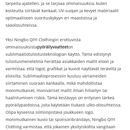
tarpeita ajatellen, ja se tarjoaa ominaisuuksia, kuten
kosteutta siirtävät kankaat, UV-suojan ja kevyet materiaalit
optimaaliseen suorituskykyyn eri maastoissa ja
sääolosuhteissa.
Yksi Ningbo QIYI Clothingin erottuvista
ominaisuuksista
pyöräilyvaatteet
on
sublimaatiotulostusteknologian käyttö. Tämä edistynyt
tulostusmenetelmä herättää asiakkaiden mallit eloon ja
varmistaa, että logot, grafiikat ja kuviot näyttävät teräviltä ja
eloisilta. Sublimaatioprosessiin kuuluu väriaineiden
siirtäminen suoraan kankaalle, mikä mahdollistaa
monimutkaiset, moniväriset mallit ilman hilseilyn tai
haalistumisen riskiä. Tämä kestävyys on erityisen tärkeä
pyöräilypaidoissa, joita käytetään tiukasti ulko-olosuhteissa.
Olipa kyseessä silmiinpistävä joukkueen logo,
monimutkainen kuvio tai sponsoribrändäys, Ningbo QIYI
Clothing varmistaa, että jokainen yksityiskohta vangitaan