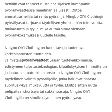
henkiin ovat tehneet niistä ensisijaisen kumppanin
pyöräilyvaatteissa maailmanlaajuisesti. Olitpa
ammattiurheilija tai rento pyöräilijä, Ningbo QIYI Clothingin
pyöräilyasut tarjoavat täydellisen yhdistelmän toimivuutta,
mukavuutta ja tyyliä, mikä auttaa sinua viemään
pyöräilykokemuksesi uudelle tasolle.
Ningbo QIYI Clothing on luotettava ja luotettava
korkealaatuisten tuotteiden
valmistaja
pyöräilyvaatteet.
Laajan tuotevalikoimansa,
edistyneen tulostusteknologian, kilpailukykyisen hinnoittelun
ja laatuun sitoutumisen ansiosta Ningbo QIYI Clothing on
täydellinen valinta pyöräilijöille, jotka haluavat parasta
suorituskykyä, mukavuutta ja tyyliä. Etsitpä sitten uutta
pelipaitaa, shortseja tai sukkahousuja, Ningbo QIYI
Clothingilla on sinulle täydellinen pyöräilyasu.