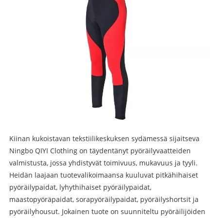
Kiinan kukoistavan tekstiilikeskuksen sydämessä sijaitseva
Ningbo QIYI Clothing on täydentänyt pyöräilyvaatteiden
valmistusta, jossa yhdistyvät toimivuus, mukavuus ja tyyli.
Heidän laajaan tuotevalikoimaansa kuuluvat pitkähihaiset
pyöräilypaidat, lyhythihaiset pyöräilypaidat,
maastopyöräpaidat, sorapyöräilypaidat, pyöräilyshortsit ja
pyöräilyhousut. Jokainen tuote on suunniteltu pyöräilijöiden