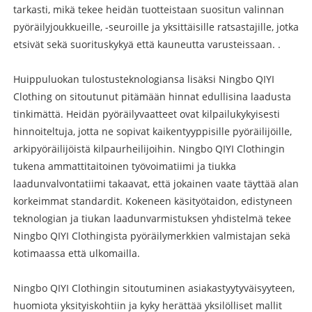
tarkasti, mikä tekee heidän tuotteistaan ​​suositun valinnan
pyöräilyjoukkueille, -seuroille ja yksittäisille ratsastajille, jotka
etsivät sekä suorituskykyä että kauneutta varusteissaan. .
Huippuluokan tulostusteknologiansa lisäksi Ningbo QIYI
Clothing on sitoutunut pitämään hinnat edullisina laadusta
tinkimättä. Heidän pyöräilyvaatteet ovat kilpailukykyisesti
hinnoiteltuja, jotta ne sopivat kaikentyyppisille pyöräilijöille,
arkipyöräilijöistä kilpaurheilijoihin. Ningbo QIYI Clothingin
tukena ammattitaitoinen työvoimatiimi ja tiukka
laadunvalvontatiimi takaavat, että jokainen vaate täyttää alan
korkeimmat standardit. Kokeneen käsityötaidon, edistyneen
teknologian ja tiukan laadunvarmistuksen yhdistelmä tekee
Ningbo QIYI Clothingista pyöräilymerkkien valmistajan sekä
kotimaassa että ulkomailla.
Ningbo QIYI Clothingin sitoutuminen asiakastyytyväisyyteen,
huomiota yksityiskohtiin ja kyky herättää yksilölliset mallit