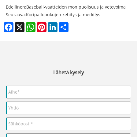
Edellinen:
Baseball-vaatteiden monipuolisuus ja vetovoima
Seuraava:
Koripallopukujen kehitys ja merkitys
Facebook
X
WhatsApp
Pinterest
LinkedIn
Share
Lähetä kysely