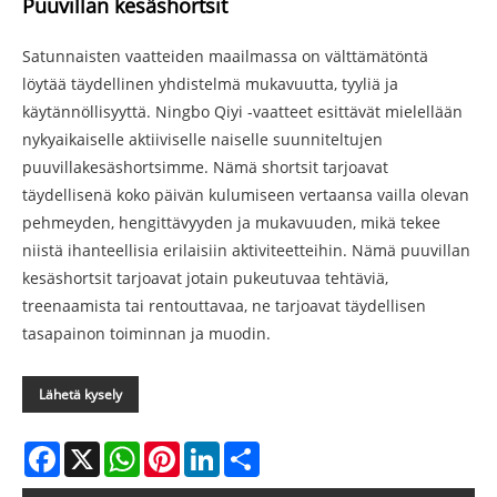
Puuvillan kesäshortsit
Satunnaisten vaatteiden maailmassa on välttämätöntä
löytää täydellinen yhdistelmä mukavuutta, tyyliä ja
käytännöllisyyttä. Ningbo Qiyi -vaatteet esittävät mielellään
nykyaikaiselle aktiiviselle naiselle suunniteltujen
puuvillakesäshortsimme. Nämä shortsit tarjoavat
täydellisenä koko päivän kulumiseen vertaansa vailla olevan
pehmeyden, hengittävyyden ja mukavuuden, mikä tekee
niistä ihanteellisia erilaisiin aktiviteetteihin. Nämä puuvillan
kesäshortsit tarjoavat jotain pukeutuvaa tehtäviä,
treenaamista tai rentouttavaa, ne tarjoavat täydellisen
tasapainon toiminnan ja muodin.
Lähetä kysely
Facebook
X
WhatsApp
Pinterest
LinkedIn
Share