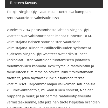
Tuotteen Kuvaus
Tietoja Ningbo Qiyi -vaatteista: Luotettava kumppani
rento vaatteiden valmistuksessa
Vuodesta 2014 perustamisesta lähtien Ningbo Qiyi -
vaatteet ovat vakiinnuttaneet itsensä tunnetun OEM-
valmistajana naisten satunnaisten vaatteiden
valmistajana. Kiinan tekstiiliteollisuuden sydämessä
sijaitseva Ningbo Qiyi -vaatteet ovat erikoistuneet
korkealaatuisten vaatteiden tuottamiseen johtavien
muotimerkkien kannalta. Keskittymällä räätälöintiin ja
tarkkuuteen tiimimme on omistautunut toimittamaan
tuotteita, jotka täyttävät kunkin asiakkaan tarkat
vaatimukset. Tarjoamme laajan valikoiman satunnaisia ​​
kulumisvaihtoehtoja, mukaan lukien shortsit, t-paidat,
hupparit ja muut, ja tarjoamme räätälöintipalveluita
varmistaaksemme, että jokainen tuote heijastaa brändien