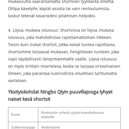
mukavuutta vaarantamatta shortsien tyylikästä ilmettä.
Olitpa kävelylle, käytät asioita tai vain rentoutumista,
taskut tekevät tavaroidesi pitämisen helpoksi.
4. Löysä, mukava istuvuus: Shortsissa on löysä, mukava
istuvuus, joka mahdollistaa rajoittamattoman liikkeen.
Toisin kuin tiukat shortsit, jotka voivat tuntea rajoittavia,
shortsimme tarjoavat mukavan, hengittävän tunteen, joka
sopii täydellisesti lämpimämmälle säälle. Löysä istuvuus
on myös erittäin imarteleva, koska se tarjoaa virtaviivaisen
ilmeen, joka parantaa luonnollista siluettiasi tarttumatta
vartaloon.
Yksityiskohdat Ningbo Qiyin puuvillajooga lyhyet
naiset kesä shortsit
Kuntosalin urheilu vyötärönauhahousut
Esine
taskuilla
Sulkemistyyppi
Vedonlyönti