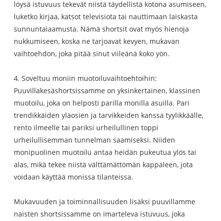
löysä istuvuus tekevät niistä täydellistä kotona asumiseen,
luketko kirjaa, katsot televisiota tai nauttimaan laiskasta
sunnuntaiaamusta. Nämä shortsit ovat myös hienoja
nukkumiseen, koska ne tarjoavat kevyen, mukavan
vaihtoehdon, joka pitää sinut viileänä koko yön.
4. Soveltuu moniin muotoiluvaihtoehtoihin:
Puuvillakesäshortsissamme on yksinkertainen, klassinen
muotoilu, joka on helposti parilla monilla asuilla. Pari
trendikkäiden yläosien ja tarvikkeiden kanssa tyylikkäälle,
rento ilmeelle tai pariksi urheilullinen toppi
urheilullisemman tunnelman saamiseksi. Niiden
monipuolinen muotoilu antaa heidän pukeutua ylös tai
alas, mikä tekee niistä välttämättömän kappaleen, jota
voidaan käyttää monissa tilanteissa.
Mukavuuden ja toiminnallisuuden lisäksi puuvillamme
naisten shortsissamme on imarteleva istuvuus, joka