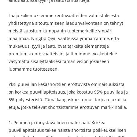
ainutlaatuista tyyli- ja laatustandardeja.
Laaja kokemuksemme rentovaatteiden valmistuksesta
yhdistettynä sitoutumiseen laadunvalvontaan on tehnyt
meistä suositun kumppanin tuotemerkeille ympäri
maailmaa. Ningbo Qiyi -vaatteissa ymmärrämme, että
mukavuus, tyyli ja laatu ovat tärkeitä elementtejä
premium -rento vaatteisiin, ja tiimimme työskentelee
väsymättä sisällyttääksesi tämän vision jokaiseen
luomamme tuotteeseen.
Yksi puuvillan kesäshortsien erottuvista ominaisuuksista
on korkea puuvillapitoisuus, joka koostuu 95% puuvillaa ja
5% polyesteristä. Tämä kangaskoostumus tarjoaa lukuisia
etuja, jotka tekevät shortsistamme erottuvan markkinoilla.
1. Pehmeä ja ihoystävällinen materiaali: Korkea
puuvillapitoisuus tekee näistä shortsista poikkeuksellisen