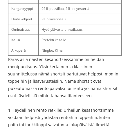
Kangastyyppi
95% puuvillaa, 5% polyesteriä
Hoito -ohjeet
Vain käsinpesu
Ominaisuus
Hyvä ylävartalon vaikutus
Kausi
Prefekti kesälle
Alkuperä
Ningbo, Kiina
Paras asia naisten kesähortseissamme on heidän
monipuolisuus. Yksinkertainen ja klassinen
suunnittelussa nämä shortsit pariutuvat helposti moniin
toppeihin ja lisävarusteisiin. Nämä shortsit ovat
pukeutumassa rento päiväksi tai rento yö, nämä shortsit
ovat täydellisiä mihin tahansa tilanteeseen.
1. Täydellinen rento retkille: Urheilun kesäshortsimme
voidaan helposti yhdistää rentoihin toppeihin, kuten t-
paita tai tankkitoppi vaivatonta jokapäiväistä ilmettä.