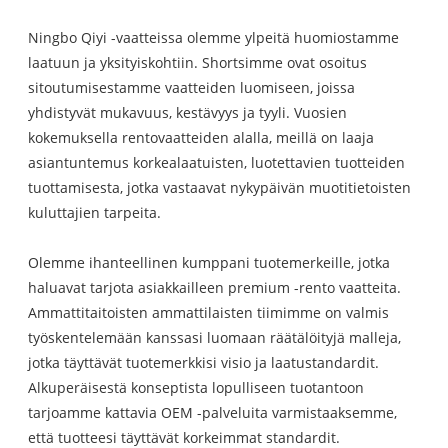
Ningbo Qiyi -vaatteissa olemme ylpeitä huomiostamme
laatuun ja yksityiskohtiin. Shortsimme ovat osoitus
sitoutumisestamme vaatteiden luomiseen, joissa
yhdistyvät mukavuus, kestävyys ja tyyli. Vuosien
kokemuksella rentovaatteiden alalla, meillä on laaja
asiantuntemus korkealaatuisten, luotettavien tuotteiden
tuottamisesta, jotka vastaavat nykypäivän muotitietoisten
kuluttajien tarpeita.
Olemme ihanteellinen kumppani tuotemerkeille, jotka
haluavat tarjota asiakkailleen premium -rento vaatteita.
Ammattitaitoisten ammattilaisten tiimimme on valmis
työskentelemään kanssasi luomaan räätälöityjä malleja,
jotka täyttävät tuotemerkkisi visio ja laatustandardit.
Alkuperäisestä konseptista lopulliseen tuotantoon
tarjoamme kattavia OEM -palveluita varmistaaksemme,
että tuotteesi täyttävät korkeimmat standardit.