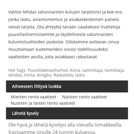
Valitse tehdas satunnaisten kulujen tarpeisiisi ja koe ero,
jonka laatu, asiantuntemus ja asiakaskeskeinen palvelu
voivat tarjota. Ota yhteyttä tänään saadaksesi lisätietoja
puuvillashortsistamme ja täydellisestä satunnaisten
kulumistuotteiden joukosta. Odotamme auttavan sinua
muuttamaan tuotemerkkisi visiosi todellisuudeksi
vaatteiden avulla, joita asiakkaasi rakastavat.
Hot Tags: Puuvillakesäshortsit, Kiina, valmistaja, toimittaja,
tehdas, hinta, Ningbo, Räätälöity, laatu
Aiheeseen liittyvä luokka
Miesten rento vaatteet
Naisten rento vaatteet
Nuorten ja lasten rento vaatteet
Lähetä kysely
Ole hyvä ja lähetä kyselysi alla olevalla lomakkeella.
Vastaamme sinulle 24 tunnin kuluessa.