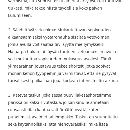
varmistaa, että shortsit eivät aiheuta ärsytystä tai tuntuvat
tiukasti, mikä tekee niistä täydellisiä koko päivän
kulumiseen.
2. Säädettävä vetovoima: Mukautettavan sopivuuden
aikaansaamiseksi vyötärönauha sisältää vetovoiman,
jonka avulla voit säätää tiiviisyyttä mieltymykseksi.
Haluatpa tiukan tai löysän tunteen, vetoomuksen avulla
voit mukauttaa sopivuuden mukavuustasollesi. Tämä
ylimääräinen joustavuus tekee shortsit, jotka sopivat
moniin kehon tyyppeihin ja varmistavat, että ne pysyvät
turvallisesti paikallaan jopa korkean intensiteetin aikana.
3. Kätevät taskut: Jokaisessa puuvillakesäshortsimme
parissa on kaksi sivutaskua, jolloin sinulle annetaan
runsaasti tilaa kantaa välttämättömyyttä, kuten
puhelimesi, avaimet tai lompakko. Taskut on suunniteltu
sekä käytännöllisiksi että hienovaraisiksi, mikä lisää