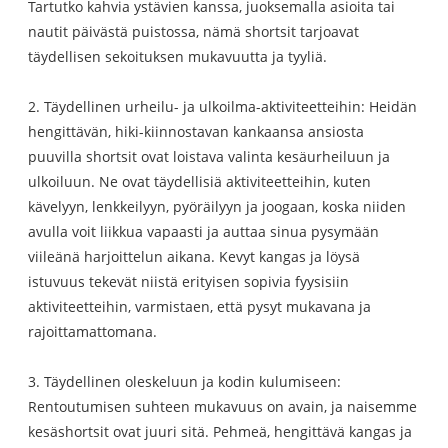
Tartutko kahvia ystävien kanssa, juoksemalla asioita tai
nautit päivästä puistossa, nämä shortsit tarjoavat
täydellisen sekoituksen mukavuutta ja tyyliä.
2. Täydellinen urheilu- ja ulkoilma-aktiviteetteihin: Heidän
hengittävän, hiki-kiinnostavan kankaansa ansiosta
puuvilla shortsit ovat loistava valinta kesäurheiluun ja
ulkoiluun. Ne ovat täydellisiä aktiviteetteihin, kuten
kävelyyn, lenkkeilyyn, pyöräilyyn ja joogaan, koska niiden
avulla voit liikkua vapaasti ja auttaa sinua pysymään
viileänä harjoittelun aikana. Kevyt kangas ja löysä
istuvuus tekevät niistä erityisen sopivia fyysisiin
aktiviteetteihin, varmistaen, että pysyt mukavana ja
rajoittamattomana.
3. Täydellinen oleskeluun ja kodin kulumiseen:
Rentoutumisen suhteen mukavuus on avain, ja naisemme
kesäshortsit ovat juuri sitä. Pehmeä, hengittävä kangas ja