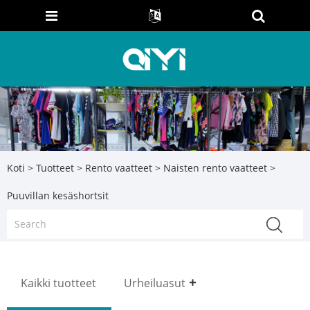
Koti
>
Tuotteet
>
Rento vaatteet
>
Naisten rento vaatteet
>
Puuvillan kesäshortsit
Kaikki tuotteet
Urheiluasut