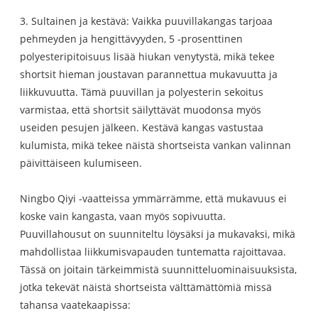
3. Sultainen ja kestävä: Vaikka puuvillakangas tarjoaa
pehmeyden ja hengittävyyden, 5 -prosenttinen
polyesteripitoisuus lisää hiukan venytystä, mikä tekee
shortsit hieman joustavan parannettua mukavuutta ja
liikkuvuutta. Tämä puuvillan ja polyesterin sekoitus
varmistaa, että shortsit säilyttävät muodonsa myös
useiden pesujen jälkeen. Kestävä kangas vastustaa
kulumista, mikä tekee näistä shortseista vankan valinnan
päivittäiseen kulumiseen.
Ningbo Qiyi -vaatteissa ymmärrämme, että mukavuus ei
koske vain kangasta, vaan myös sopivuutta.
Puuvillahousut on suunniteltu löysäksi ja mukavaksi, mikä
mahdollistaa liikkumisvapauden tuntematta rajoittavaa.
Tässä on joitain tärkeimmistä suunnitteluominaisuuksista,
jotka tekevät näistä shortseista välttämättömiä missä
tahansa vaatekaapissa: