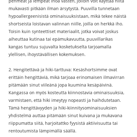
pehmeät ja lempeät ihoa vasten, jolloin voit käyttää niitä
mukavasti pitkään ilman ärsytystä. Puuvilla tunnetaan
hypoallergeenisistä ominaisuuksistaan, mikä tekee näistä
shortseista loistavan valinnan niille, joilla on herkkä iho.
Toisin kuin synteettiset materiaalit, jotka voivat joskus
aiheuttaa kutinaa tai epämukavuutta, puuvillarikas
kangas tuntuu sujuvalta kosketukselta tarjoamalla
ylellisen, ihoystävällisen kokemuksen.
2. Hengitettävä ja hiki-tarttuva: Kesäshortsimme ovat
erittäin hengittäviä, mikä tarjoaa erinomaisen ilmavirran
pitämään sinut viileänä jopa kuumina kesäpäivinä.
Kangassa on myös kosteutta kiinnostavia ominaisuuksia,
varmistaen, että hiki imeytyy nopeasti ja haihdutetaan.
Tämä hengittävyyden ja hiki-kiinnitysominaisuuksien
yhdistelmä auttaa pitämään sinut kuivana ja mukavana
riippumatta siitä, harjoitattko fyysistä aktiivisuutta tai
rentoutumista lämpimällä säällä.