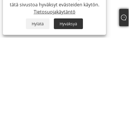
tätä sivustoa hyväksyt evästeiden käytön.
Tietosuojakäytäntö
Hylätä
Hyväksyä
+86-18329164616
sean@qiyiclothing.com