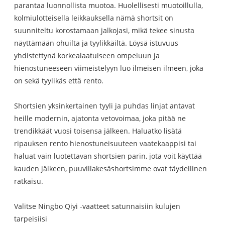
parantaa luonnollista muotoa. Huolellisesti muotoillulla,
kolmiulotteisella leikkauksella nämä shortsit on
suunniteltu korostamaan jalkojasi, mikä tekee sinusta
näyttämään ohuilta ja tyylikkäiltä. Löysä istuvuus
yhdistettynä korkealaatuiseen ompeluun ja
hienostuneeseen viimeistelyyn luo ilmeisen ilmeen, joka
on sekä tyylikäs että rento.
Shortsien yksinkertainen tyyli ja puhdas linjat antavat
heille modernin, ajatonta vetovoimaa, joka pitää ne
trendikkäät vuosi toisensa jälkeen. Haluatko lisätä
ripauksen rento hienostuneisuuteen vaatekaappisi tai
haluat vain luotettavan shortsien parin, jota voit käyttää
kauden jälkeen, puuvillakesäshortsimme ovat täydellinen
ratkaisu.
Valitse Ningbo Qiyi -vaatteet satunnaisiin kulujen
tarpeisiisi